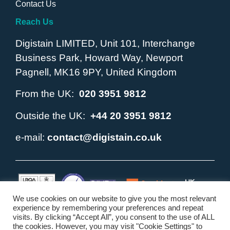
Contact Us
Reach Us
Digistain LIMITED, Unit 101, Interchange
Business Park, Howard Way, Newport
Pagnell, MK16 9PY, United Kingdom
From the UK:
020 3951 9812
Outside the UK:
+44 20 3951 9812
e-mail:
contact@digistain.co.uk
We use cookies on our website to give you the most relevant
experience by remembering your preferences and repeat
visits. By clicking “Accept All”, you consent to the use of ALL
Copyright © 2010 - 2026. Digistain ® and the Digistain Logo
the cookies. However, you may visit "Cookie Settings" to